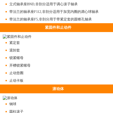
立式轴承座BND,非剖分适用于调心滚子轴承
带法兰的轴承座F112,非剖分适用于加宽内圈的调心球轴承
带法兰的轴承座F5,非剖分用于带紧定套的圆锥孔轴承
紧固件和止动件
紧定套
退卸套
锁紧螺母
开槽锁紧螺母
止动垫圈
止动卡板
滚动体
钢球
圆柱滚子